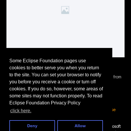
Some Eclipse Foundation pages use
Blog Post Title
cookies to better serve you when you return
to the site. You can set your browser to notify
Blog post excerpt [1-2 lines]. This text is automatically pulled from
you before you receive a cookie or turn off
your existing blog post.
cookies. If you do so, however, some areas of
some sites may not function properly. To read
Read More
Eclipse Foundation Privacy Policy
© 2026 All Rights Reserved.
Open VSX Registry
|
Open VSX Working Group
|
Eclipse
click here.
Foundation
| Follow us on socials:
X
,
LinkedIn
Deny
Allow
VS Code and Visual Studio Code are trademarks of Microsoft